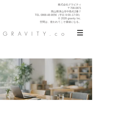
株式会社グラビティ
〒708-0871
岡山県津山市中島412番７
TEL
0868-48-9056
（平日 9:00–17:00）
© 2026 gravity Inc.
空間は、使われてこそ価値になる。
GRAVITY.co
空間を使われ続
ける価値に。