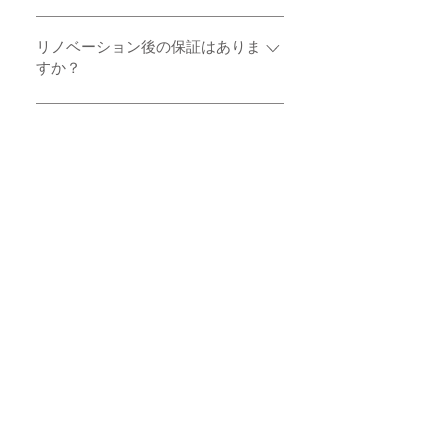
って異なる場合がありますので、
はい、可能です。ただし、工事の
詳細はご相談ください。
内容によっては一時的にご不便を
リノベーション後の保証はありま
すか？
おかけする場合があります。お客
様の生活に配慮したスケジュール
はい、リノベーション後の保証を
を組むよう努めますので、ご安心
提供しております。保証内容や期
ください。
間については、プロジェクトの内
容に応じて異なりますので、詳細
はお打ち合わせ時にご説明いたし
ます。